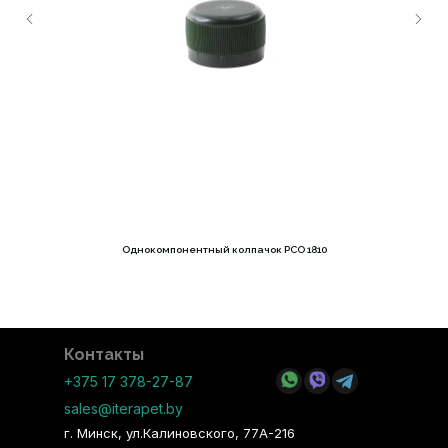
Однокомпонентный колпачок PCO 1810
Контакты
+375 17 378-27-87
sales@iterapet.by
г. Минск, ул.Калиновского, 77А-216