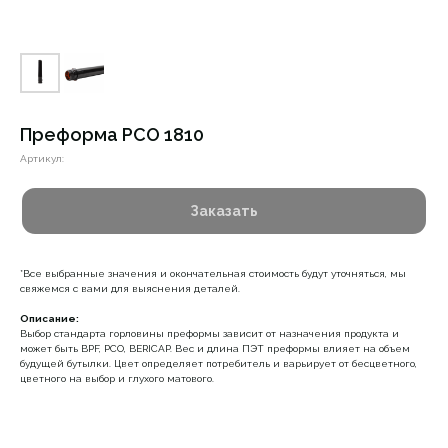
Преформа PCO 1810
Артикул:
Заказать
*Все выбранные значения и окончательная стоимость будут уточняться, мы
свяжемся с вами для выяснения деталей.
Описание:
Выбор стандарта горловины преформы зависит от назначения продукта и
может быть BPF, PCO, BERICAP. Вес и длина ПЭТ преформы влияет на объем
будущей бутылки. Цвет определяет потребитель и варьирует от бесцветного,
цветного на выбор и глухого матового.